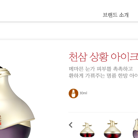
진생
수액/스
킨
블랙 진
유액/에
생
멀젼
효비담
진액/에
센스
효비담
크림
수분샘
더 블랙
아이크
림
천삼
클렌징
천삼골
선케어
든
천삼설
스페셜
윤
케어
본(本)
마스크/
팩/마사
30ml
메이크
지
업
남성
비
헤어
책
연
자
페이스
(姸)
단
효
오일
발
효
자
효
우
윤
마
럭
진