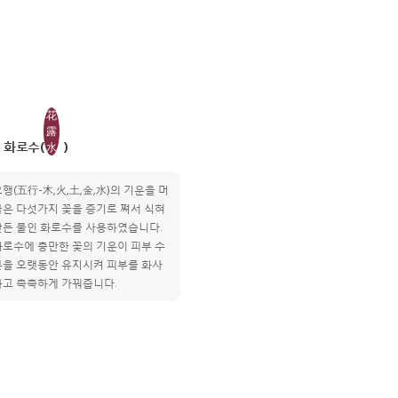
花
露
화로수(
)
水
행(五行-木,火,土,金,水)의 기운을 머
금은 다섯가지 꽃을 증기로 쪄서 식혀
만든 물인 화로수를 사용하였습니다.
화로수에 충만한 꽃의 기운이 피부 수
분을 오랫동안 유지시켜 피부를 화사
하고 촉촉하게 가꿔줍니다.