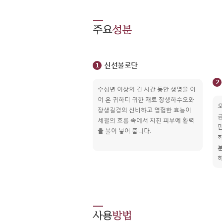
신선불로단
1
2
수십년 이상의 긴 시간 동안 생명을 이
어 온 귀하디 귀한 재료 장생하수오와
오
장생길경의 신비하고 영험한 효능이
세월의 흐름 속에서 지친 피부에 활력
을 불어 넣어 줍니다.