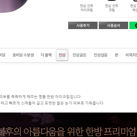
이
셔
비
크
리
책
천삼 선유
천삼 선유
천삼 선유
천삼 선유
천삼 선유
천삼
로
보
진
진
수액
유액
진액
아이크림
크림
에
진
윤
생
RA
생
DI
글
AN
루
CE
페
타
이
치
스
온
오
일
피부를 촉촉하게 해주는 명품 한방 아이크림입니다.
순하고 빠르게 스며들어 곱고 또렷한 젊은 눈가 피부로 가꿔줍니다.