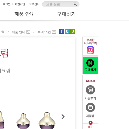
제품 안내
수액/스킨
브랜드 소개
수액/스킨
제품 안내
유액/에멀젼
고객센터
진액/에센스
크림
아이크림
클렌징
선케어
스페셜케어
마스크/팩/마사지
메이크업
남성
헤어
페이스 오일