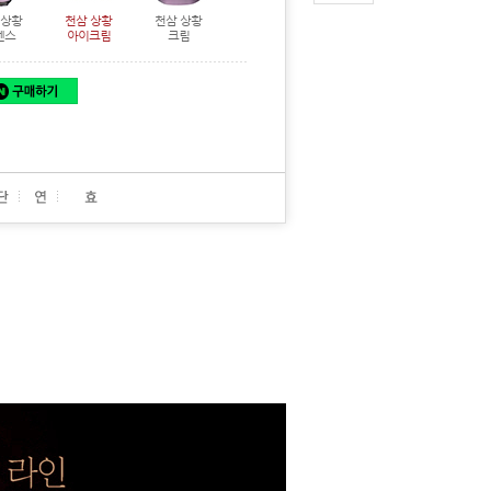
 상황
천삼 상황
천삼 상황
천삼 상황 2-STE
천삼 기미 잡티
천삼 상황 얼티
센스
아이크림
크림
P 마스크
커버 선
밋 리뉴 수액