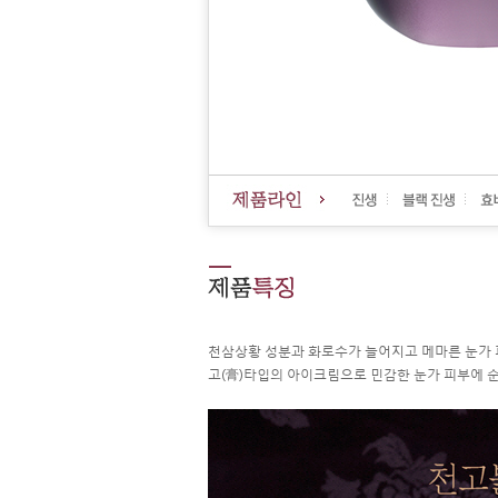
천삼상황 성분과 화로수가 늘어지고 메마른 눈가 
고(膏)타입의 아이크림으로 민감한 눈가 피부에 