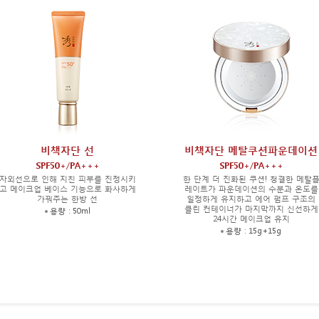
이
셔
비
크
리
책
로
보
진
진
진
윤
생
RA
생
DI
글
AN
루
CE
페
타
이
치
스
온
오
일
비책자단 선
비책자단 메탈쿠션파운데이션
SPF50+/PA+++
SPF50+/PA+++
자외선으로 인해 지친 피부를 진정시키
한 단계 더 진화된 쿠션! 청결한 메탈
고 메이크업 베이스 기능으로 화사하게
레이트가 파운데이션의 수분과 온도를
가꿔주는 한방 선
일정하게 유지하고 에어 펌프 구조의
클린 컨테이너가 마지막까지 신선하게
용량 : 50ml
24시간 메이크업 유지
용량 : 15g+15g