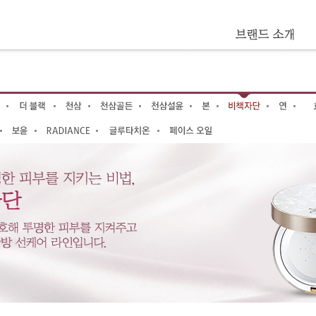
진생
수액/스
킨
블랙 진
유액/에
생
멀젼
효비담
진액/에
센스
효비담
크림
수분샘
더 블랙
아이크
림
천삼
클렌징
천삼골
선케어
든
천삼설
스페셜
윤
케어
본(本)
마스크/
팩/마사
메이크
지
업
남성
비
헤어
책
연
자
페이스
(姸)
단
효
오일
발
효
자
효
우
윤
마
럭
진