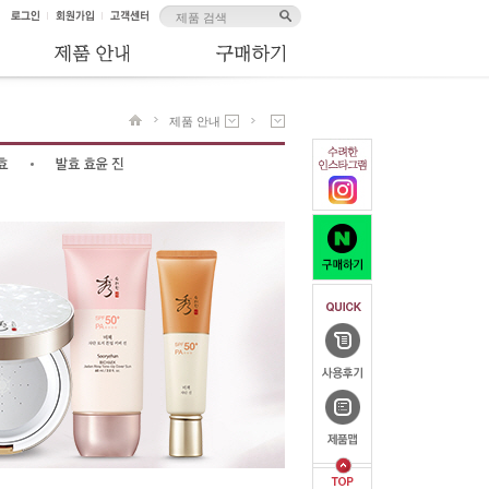
제품 안내
브랜드 소개
수액/스킨
제품 안내
유액/에멀젼
고객센터
진액/에센스
크림
아이크림
클렌징
선케어
스페셜케어
마스크/팩/마사지
메이크업
남성
헤어
페이스 오일